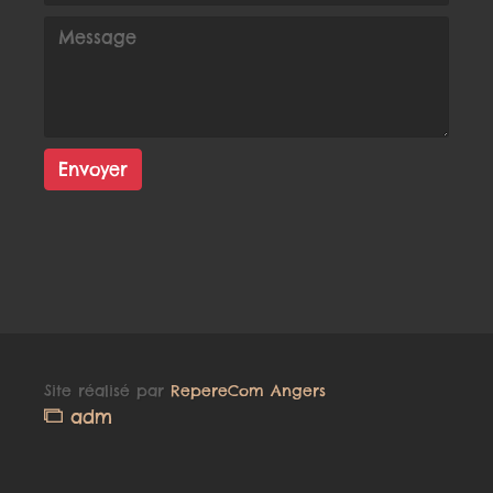
Envoyer
Site réalisé par
RepereCom Angers
adm