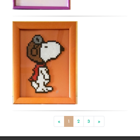
«
1
2
3
»